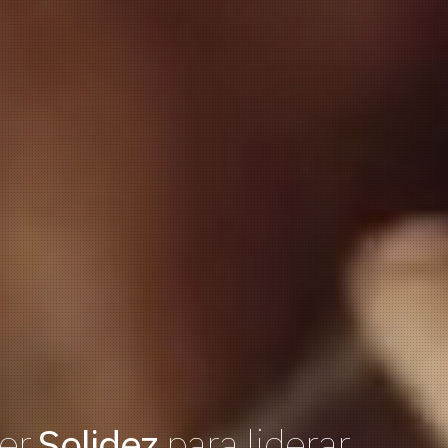
er.
Solidez
para liderar.